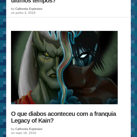
últimos tempos?
by
Calhorda Explosivo
on junho 3, 2016
O que diabos aconteceu com a franquia
Legacy of Kain?
by
Calhorda Explosivo
on maio 18, 2016