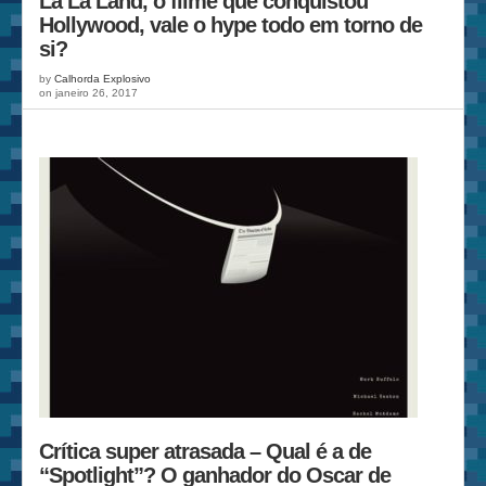
La La Land, o filme que conquistou
Hollywood, vale o hype todo em torno de
si?
by
Calhorda Explosivo
on janeiro 26, 2017
Crítica super atrasada – Qual é a de
“Spotlight”? O ganhador do Oscar de