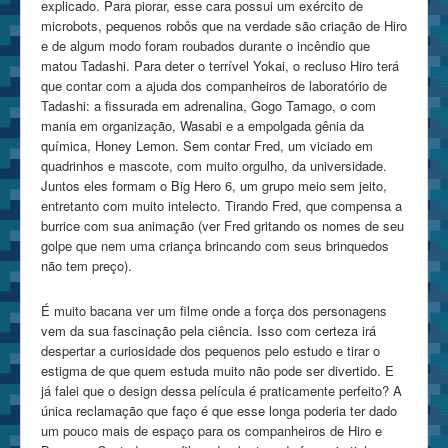
explicado. Para piorar, esse cara possui um exército de
microbots, pequenos robôs que na verdade são criação de Hiro
e de algum modo foram roubados durante o incêndio que
matou Tadashi. Para deter o terrível Yokai, o recluso Hiro terá
que contar com a ajuda dos companheiros de laboratório de
Tadashi: a fissurada em adrenalina, Gogo Tamago, o com
mania em organização, Wasabi e a empolgada gênia da
química, Honey Lemon. Sem contar Fred, um viciado em
quadrinhos e mascote, com muito orgulho, da universidade.
Juntos eles formam o Big Hero 6, um grupo meio sem jeito,
entretanto com muito intelecto. Tirando Fred, que compensa a
burrice com sua animação (ver Fred gritando os nomes de seu
golpe que nem uma criança brincando com seus brinquedos
não tem preço).
É muito bacana ver um filme onde a força dos personagens
vem da sua fascinação pela ciência. Isso com certeza irá
despertar a curiosidade dos pequenos pelo estudo e tirar o
estigma de que quem estuda muito não pode ser divertido. E
já falei que o design dessa película é praticamente perfeito? A
única reclamação que faço é que esse longa poderia ter dado
um pouco mais de espaço para os companheiros de Hiro e