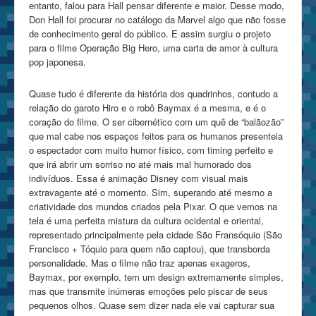
entanto, falou para Hall pensar diferente e maior. Desse modo,
Don Hall foi procurar no catálogo da Marvel algo que não fosse
de conhecimento geral do público. E assim surgiu o projeto
para o filme Operação Big Hero, uma carta de amor à cultura
pop japonesa.
Quase tudo é diferente da história dos quadrinhos, contudo a
relação do garoto Hiro e o robô Baymax é a mesma, e é o
coração do filme. O ser cibernético com um quê de “balãozão”
que mal cabe nos espaços feitos para os humanos presenteia
o espectador com muito humor físico, com timing perfeito e
que irá abrir um sorriso no até mais mal humorado dos
indivíduos. Essa é animação Disney com visual mais
extravagante até o momento. Sim, superando até mesmo a
criatividade dos mundos criados pela Pixar. O que vemos na
tela é uma perfeita mistura da cultura ocidental e oriental,
representado principalmente pela cidade São Fransóquio (São
Francisco + Tóquio para quem não captou), que transborda
personalidade. Mas o filme não traz apenas exageros,
Baymax, por exemplo, tem um design extremamente simples,
mas que transmite inúmeras emoções pelo piscar de seus
pequenos olhos. Quase sem dizer nada ele vai capturar sua