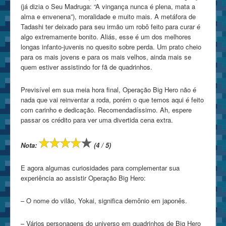
(já dizia o Seu Madruga: “A vingança nunca é plena, mata a
alma e envenena”), moralidade e muito mais. A metáfora de
Tadashi ter deixado para seu irmão um robô feito para curar é
algo extremamente bonito. Aliás, esse é um dos melhores
longas infanto-juvenis no quesito sobre perda. Um prato cheio
para os mais jovens e para os mais velhos, ainda mais se
quem estiver assistindo for fã de quadrinhos.
Previsível em sua meia hora final, Operação Big Hero não é
nada que vai reinventar a roda, porém o que temos aqui é feito
com carinho e dedicação. Recomendadíssimo. Ah, espere
passar os crédito para ver uma divertida cena extra.
Nota:
(4 / 5)
E agora algumas curiosidades para complementar sua
experiência ao assistir Operação Big Hero:
– O nome do vilão, Yokai, significa demônio em japonês.
– Vários personagens do universo em quadrinhos de Big Hero