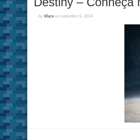
Destiny – Conheça 
by
Maze
on
setembro 5, 2014