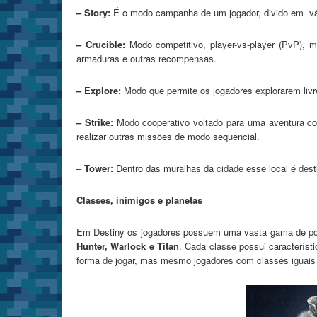
– Story:
É o modo campanha de um jogador, divido em vár
– Crucible:
Modo competitivo, player-vs-player (PvP), m
armaduras e outras recompensas.
– Explore:
Modo que permite os jogadores explorarem livre
– Strike:
Modo cooperativo voltado para uma aventura co
realizar outras missões de modo sequencial.
–
Tower:
Dentro das muralhas da cidade esse local é desti
Classes, inimigos e planetas
Em Destiny os jogadores possuem uma vasta gama de pos
Hunter, Warlock e Titan
. Cada classe possui característ
forma de jogar, mas mesmo jogadores com classes iguais