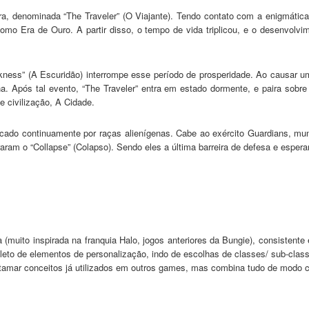
ra, denominada “The Traveler” (O Viajante). Tendo contato com a enigmática
mo Era de Ouro. A partir disso, o tempo de vida triplicou, e o desenvolvim
kness” (A Escuridão) interrompe esse período de prosperidade. Ao causar 
a. Após tal evento, “The Traveler” entra em estado dormente, e paira sobre
 civilização, A Cidade.
acado continuamente por raças alienígenas. Cabe ao exército Guardians, mun
eraram o “Collapse” (Colapso). Sendo eles a última barreira de defesa e espe
muito inspirada na franquia Halo, jogos anteriores da Bungie), consistente 
leto de elementos de personalização, indo de escolhas de classes/ sub-class
amar conceitos já utilizados em outros games, mas combina tudo de modo c