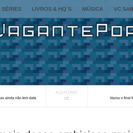
& SÉRIES
LIVROS & HQ´S
MÚSICA
VC SAB
ALEATÓRIO
as ainda não tem data
Vazou o final f