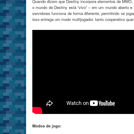
Quando dizem que Destiny incorpora elementos de MMO, a s
o mundo de Destiny está “vivo” – em um mundo aberto e c
servidores funciona de forma diferente, permitindo os jo
isso entrega um modo multijogador, tanto cooperativo quan
Modos de jogo: