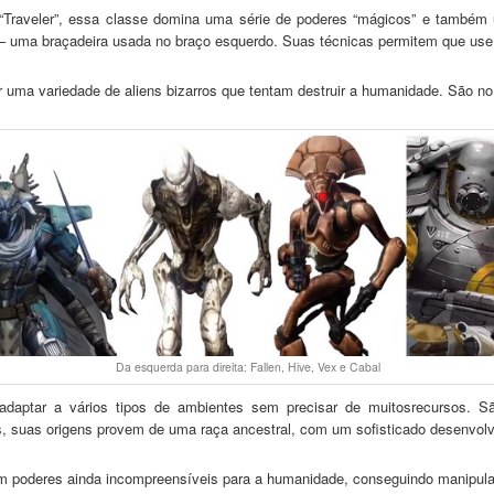
 “Traveler”, essa classe domina uma série de poderes “mágicos” e também 
– uma braçadeira usada no braço esquerdo. Suas técnicas permitem que use t
r uma variedade de aliens bizarros que tentam destruir a humanidade. São no 
Da esquerda para direita: Fallen, Hive, Vex e Cabal
e adaptar a vários tipos de ambientes sem precisar de muitosrecursos. 
 suas origens provem de uma raça ancestral, com um sofisticado desenvolvi
m poderes ainda incompreensíveis para a humanidade, conseguindo manipula