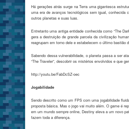
Há gerações atrás surge na Terra uma gigantesca estrutu
uma era de avanços tecnológicos sem igual, conhecida co
outros planetas e suas luas.
Entretanto uma antiga entidade conhecida como “The Dar
gera a destruição de grande parcela da civilização human
reagrupam em torno dele e estabelecem o último bastião de
Sabendo dessa vulnerabilidade, o planeta passa a ser at
“The Traveler”, descobrir os mistérios envolvidos e que g
http://youtu.be/FabDcSZ-oec
Jogabilidade
Sendo descrito como um FPS com uma jogabilidade fluida (
proposta básica. Mas o jogo vai muito além. O game é rep
em um mundo sempre online, Destiny eleva a um novo pat
fazem toda a diferença.