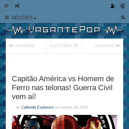
SEÇÕES
ANTERIOR
ALEATÓRIO
SEGUINTE
Capitão América vs Homem de
Ferro nas telonas! Guerra Civil
vem aí!
by
Calhorda Explosivo
on
outubro 14, 2014