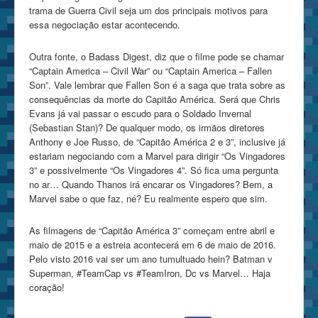
trama de Guerra Civil seja um dos principais motivos para
essa negociação estar acontecendo.
Outra fonte, o Badass Digest, diz que o filme pode se chamar
“Captain America – Civil War” ou “Captain America – Fallen
Son”. Vale lembrar que Fallen Son é a saga que trata sobre as
consequências da morte do Capitão América. Será que Chris
Evans já vai passar o escudo para o Soldado Invernal
(Sebastian Stan)? De qualquer modo, os irmãos diretores
Anthony e Joe Russo, de “Capitão América 2 e 3”, inclusive já
estariam negociando com a Marvel para dirigir “Os Vingadores
3” e possivelmente “Os Vingadores 4”. Só fica uma pergunta
no ar… Quando Thanos irá encarar os Vingadores? Bem, a
Marvel sabe o que faz, né? Eu realmente espero que sim.
As filmagens de “Capitão América 3” começam entre abril e
maio de 2015 e a estreia acontecerá em 6 de maio de 2016.
Pelo visto 2016 vai ser um ano tumultuado hein? Batman v
Superman, #TeamCap vs #TeamIron, Dc vs Marvel… Haja
coração!