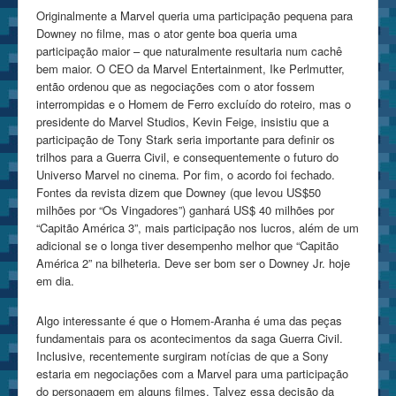
Originalmente a Marvel queria uma participação pequena para
Downey no filme, mas o ator gente boa queria uma
participação maior – que naturalmente resultaria num cachê
bem maior. O CEO da Marvel Entertainment, Ike Perlmutter,
então ordenou que as negociações com o ator fossem
interrompidas e o Homem de Ferro excluído do roteiro, mas o
presidente do Marvel Studios, Kevin Feige, insistiu que a
participação de Tony Stark seria importante para definir os
trilhos para a Guerra Civil, e consequentemente o futuro do
Universo Marvel no cinema. Por fim, o acordo foi fechado.
Fontes da revista dizem que Downey (que levou US$50
milhões por “Os Vingadores”) ganhará US$ 40 milhões por
“Capitão América 3”, mais participação nos lucros, além de um
adicional se o longa tiver desempenho melhor que “Capitão
América 2” na bilheteria. Deve ser bom ser o Downey Jr. hoje
em dia.
Algo interessante é que o Homem-Aranha é uma das peças
fundamentais para os acontecimentos da saga Guerra Civil.
Inclusive, recentemente surgiram notícias de que a Sony
estaria em negociações com a Marvel para uma participação
do personagem em alguns filmes. Talvez essa decisão da