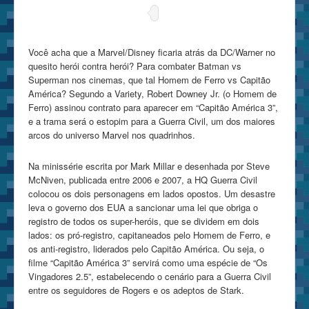
Você acha que a Marvel/Disney ficaria atrás da DC/Warner no
quesito herói contra herói? Para combater Batman vs
Superman nos cinemas, que tal Homem de Ferro vs Capitão
América? Segundo a Variety, Robert Downey Jr. (o Homem de
Ferro) assinou contrato para aparecer em “Capitão América 3”,
e a trama será o estopim para a Guerra Civil, um dos maiores
arcos do universo Marvel nos quadrinhos.
Na minissérie escrita por Mark Millar e desenhada por Steve
McNiven, publicada entre 2006 e 2007, a HQ Guerra Civil
colocou os dois personagens em lados opostos. Um desastre
leva o governo dos EUA a sancionar uma lei que obriga o
registro de todos os super-heróis, que se dividem em dois
lados: os pró-registro, capitaneados pelo Homem de Ferro, e
os anti-registro, liderados pelo Capitão América. Ou seja, o
filme “Capitão América 3” servirá como uma espécie de “Os
Vingadores 2.5”, estabelecendo o cenário para a Guerra Civil
entre os seguidores de Rogers e os adeptos de Stark.