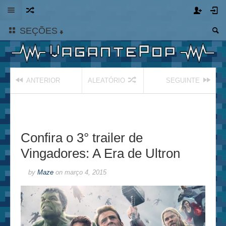
SEÇÕES
ANTERIOR
ALEATÓRIO
SEGUINTE
Confira o 3° trailer de
Vingadores: A Era de Ultron
by
Maze
on
março 4, 2015