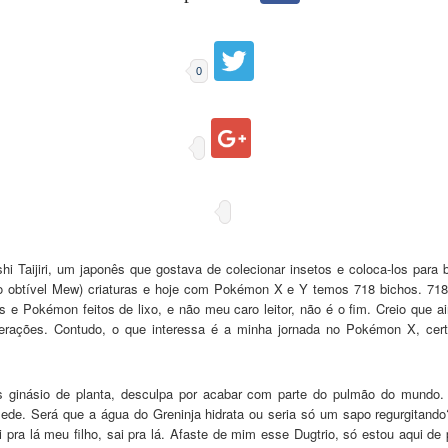
0
 Taijiri, um japonês que gostava de colecionar insetos e coloca-los para
 obtível Mew) criaturas e hoje com Pokémon X e Y temos 718 bichos. 718
 Pokémon feitos de lixo, e não meu caro leitor, não é o fim. Creio que ai
erações. Contudo, o que interessa é a minha jornada no Pokémon X, cer
s ginásio de planta, desculpa por acabar com parte do pulmão do mundo.
e sede. Será que a água do Greninja hidrata ou seria só um sapo regurgitan
i pra lá meu filho, sai pra lá. Afaste de mim esse Dugtrio, só estou aqui 