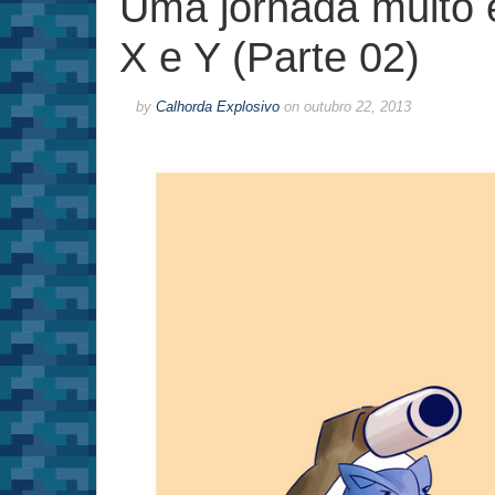
Uma jornada muito 
X e Y (Parte 02)
by
Calhorda Explosivo
on
outubro 22, 2013