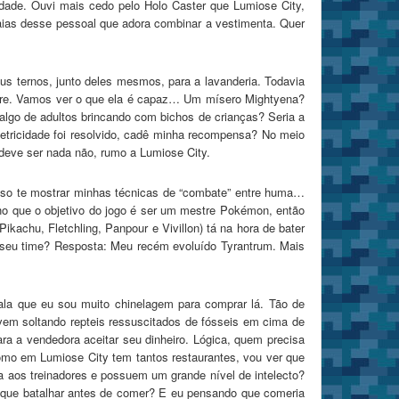
idade. Ouvi mais cedo pelo Holo Caster que Lumiose City,
taias desse pessoal que adora combinar a vestimenta. Quer
eus ternos, junto deles mesmos, para a lavanderia. Todavia
Flare. Vamos ver o que ela é capaz… Um mísero Mightyena?
algo de adultos brincando com bichos de crianças? Seria a
etricidade foi resolvido, cadê minha recompensa? No meio
deve ser nada não, rumo a Lumiose City.
sso te mostrar minhas técnicas de “combate” entre huma…
cho que o objetivo do jogo é ser um mestre Pokémon, então
achu, Fletchling, Panpour e Vivillon) tá na hora de bater
o seu time? Resposta: Meu recém evoluído Tyrantrum. Mais
fala que eu sou muito chinelagem para comprar lá. Tão de
em soltando repteis ressuscitados de fósseis em cima de
ra a vendedora aceitar seu dinheiro. Lógica, quem precisa
omo em Lumiose City tem tantos restaurantes, vou ver que
os treinadores e possuem um grande nível de intelecto?
 que batalhar antes de comer? E eu pensando que comeria