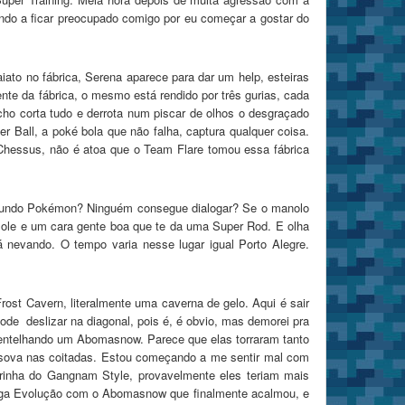
ndo a ficar preocupado comigo por eu começar a gostar do
ato no fábrica, Serena aparece para dar um help, esteiras
nte da fábrica, o mesmo está rendido por três gurias, cada
ho corta tudo e derrota num piscar de olhos o desgraçado
 Ball, a poké bola que não falha, captura qualquer coisa.
Chessus, não é atoa que o Team Flare tomou essa fábrica
no mundo Pokémon? Ninguém consegue dialogar? Se o manolo
mole e um cara gente boa que te da uma Super Rod. E olha
 nevando. O tempo varia nesse lugar igual Porto Alegre.
Frost Cavern, literalmente uma caverna de gelo. Aqui é sair
ode deslizar na diagonal, pois é, é obvio, mas demorei pra
pentelhando um Abomasnow. Parece que elas torraram tanto
a sova nas coitadas. Estou começando a me sentir mal com
rinha do Gangnam Style, provavelmente eles teriam mais
Mega Evolução com o Abomasnow que finalmente acalmou, e