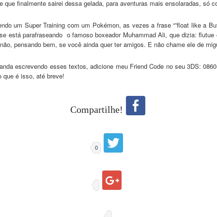
e finalmente sairei dessa gelada, para aventuras mais ensolaradas, só conf
do um Super Training com um Pokémon, as vezes a frase “”float like a Butterf
rase está parafraseando o famoso boxeador Muhammad Ali, que dizia: flutu
r não, pensando bem, se você ainda quer ter amigos. E não chame ele de mi
e anda escrevendo esses textos, adicione meu Friend Code no seu 3DS: 08
que é isso, até breve!
Compartilhe!
0