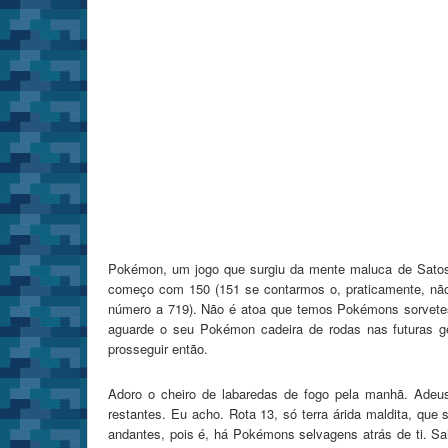
Pokémon, um jogo que surgiu da mente maluca de Satoshi
começo com 150 (151 se contarmos o, praticamente, não
número a 719). Não é atoa que temos Pokémons sorvetes e
aguarde o seu Pokémon cadeira de rodas nas futuras g
prosseguir então.
Adoro o cheiro de labaredas de fogo pela manhã. Adeu
restantes. Eu acho. Rota 13, só terra árida maldita, qu
andantes, pois é, há Pokémons selvagens atrás de ti. Sa