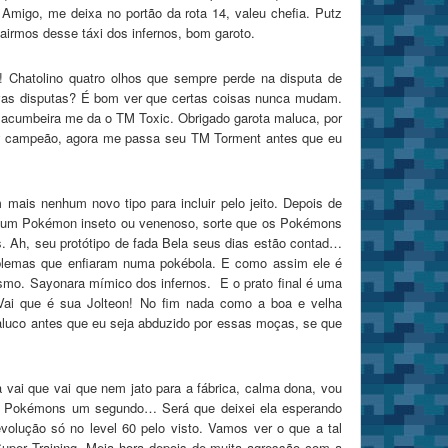
Amigo, me deixa no portão da rota 14, valeu chefia. Putz
irmos desse táxi dos infernos, bom garoto.
 Chatolino quatro olhos que sempre perde na disputa de
vas disputas? É bom ver que certas coisas nunca mudam.
macumbeira me da o TM Toxic. Obrigado garota maluca, por
Show campeão, agora me passa seu TM Torment antes que eu
mais nenhum novo tipo para incluir pelo jeito. Depois de
 nenhum Pokémon inseto ou venenoso, sorte que os Pokémons
. Ah, seu protótipo de fada Bela seus dias estão contad…
blemas que enfiaram numa pokébola. E como assim ele é
smo. Sayonara mímico dos infernos. E o prato final é uma
Vai que é sua Jolteon! No fim nada como a boa e velha
aluco antes que eu seja abduzido por essas moças, se que
 vai que vai que nem jato para a fábrica, calma dona, vou
meus Pokémons um segundo… Será que deixei ela esperando
olução só no level 60 pelo visto. Vamos ver o que a tal
Super Training. Meia hora depois de muita agressão com a