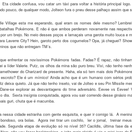
cidade confusa, vou catar um táxi para voltar a história principal logo. 
o pouco, de qualquer modo, Jolteon fura o pneu desse palhaço assim que sa
ille Village esta me esperando, qual eram os nomes dele mesmo? Lembrei!
s batalhas Pokémons. E não é que ambos perderam novamente nas respecti
ar por um brejo. No meio desses poços e lamaçais uma garota muito louca e 
o para Laverre City? Hein, garoto perto dos cogumelos? Opa, já cheguei? 
ninos que não entregam TM´s.
 que enfrentar os novíssimos Pokémons fadas. Fadas? É rapaz, não tinham 
rei a líder Valerie. Putz, os olhos da mina são puro breu. Vixi, não tenho
lamethower do Charizard de presente. Haha, ela só tem mais dois Pokémons
 escroto? Ele é um mímico! Ainda acho que é um humano com sérios pro
 deixa quieto. Já que não tenho inseto, vai de Jolteo e seu Pin Missile me
Dane-se explorar as desvantagens do time adversário. Eevee vs Eevee! 
 dia. Sexta insígnia conquistada, agora vou sair correndo desse ginásio m
ais guri, chuta que é macumba.
a nessa cidade estranha com gente esquisita, e quer ir comigo lá. A menina
 bondoso, ora bolas. Agora irei tirar um cochilo, ler o jornal, treinar 
. Segunda etapa de evolução só no nível 35? Cacildis, última fase da ev
Nem, não vou fazer backtracking, o jeito mais rápido é via o mini jogo do 