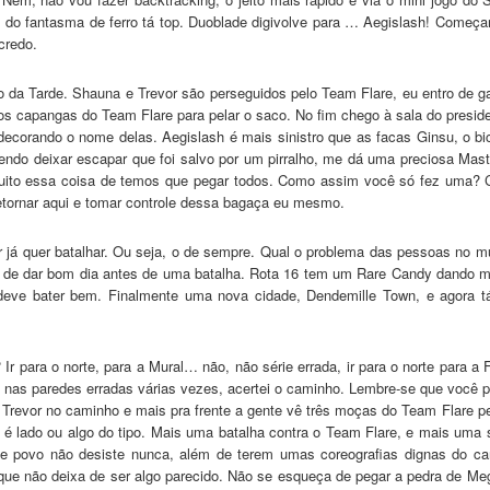
 do fantasma de ferro tá top. Duoblade digivolve para … Aegislash! Começa
credo.
da Tarde. Shauna e Trevor são perseguidos pelo Team Flare, eu entro de gai
os capangas do Team Flare para pelar o saco. No fim chego à sala do preside
corando o nome delas. Aegislash é mais sinistro que as facas Ginsu, o bic
ndo deixar escapar que foi salvo por um pirralho, me dá uma preciosa Master
muito essa coisa de temos que pegar todos. Como assim você só fez uma? 
etornar aqui e tomar controle dessa bagaça eu mesmo.
tar já quer batalhar. Ou seja, o de sempre. Qual o problema das pessoas 
ou de dar bom dia antes de uma batalha. Rota 16 tem um Rare Candy dando 
deve bater bem. Finalmente uma nova cidade, Dendemille Town, e agora tá
r para o norte, para a Mural… não, não série errada, ir para o norte para a 
a nas paredes erradas várias vezes, acertei o caminho. Lembre-se que você p
o Trevor no caminho e mais pra frente a gente vê três moças do Team Flare 
o é lado ou algo do tipo. Mais uma batalha contra o Team Flare, e mais um
se povo não desiste nunca, além de terem umas coreografias dignas do ca
 que não deixa de ser algo parecido. Não se esqueça de pegar a pedra de 