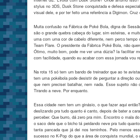
stylus no 3DS, Dusk Stone conquistada e defesa especial
visual dele, e por ter feito uma referência a Digimon. Cruz 
Muita confusão na Fábrica de Poké Bola, digna de Sessão 
são o grande quebra cabeça do lugar, sim esteiras, e muit
uma com uma cor de cabelo diferente, nem perco tempo de
Team Flare. O presidente da Fábrica Poké Bola, não quere
Ótimo, muito bom, pode me ver uma dúzia? Ia facilitar 
com facilidade, quando eu acabar com essa jornada vou r
Na rota 15 só tem um bando de treinador que ao te avis
tem uma pokébola pode desistir de perguntar a direção 
que nem precisei batalhar, nem nada. Esse sujeito não 
Tirando a neve. Por enquanto.
Essa cidade nem tem um ginásio, o que fazer aqui então? I
deslizando pra tudo quanto é canto, depois de bater a car
perceber. Que burro, dá zero pra mim. Encontro o mala d
o saco dele que o bicho tá peidando neve pra tudo quant
tanta pancada que já dei nos terninhos. Pelo menos es
sucesso no K-Pop do que a área de conquista mundial, o