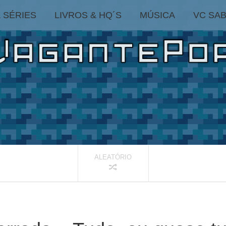
& SÉRIES
LIVROS & HQ´S
MÚSICA
VC SAB
ALEATÓRIO