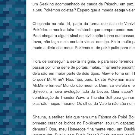
um Seaking acompanhado de cauda de Pikachu em paz. Eta 
1.500 Pokémon doletas? Espero que a moeda esteja valend
Chegando na rota 14, parte da turma que saiu de Vaniv
Pokédex e menina loira insistente que sempre perde na
Para chegar a algum sinal de civilização tenho que pass
favor, não faça mais contato visual comigo. Falta muit
mude a dieta dos meus Pokémons, de poké puffs para me
Hora de conseguir a sexta insígnia, e para isso teremos
passar por uma série de portais malas, finalmente encont
dela são em maior parte de dois tipos. Mawile toma um F
O quê? Mr.Mime? Não, não, paro. Existe Pokémon mais
Mr.Mime fêmea? Mundo cão mesmo. Bem, se ele/ela é feliz
Sylveon, a nova evolução fada do Eevee. Quer saber? 
combinação de Thunder Wave e Thunder Bolt para ganhar o
elas são moças mesmo. Os olhos da Valerie não são norm
Shauna, a stalker, fala que tem uma Fábrica de Poké Bol
primeiro curar os bichos no Pokécenter, sou um capataz
demais? Opa, meu Honeedge finalmente virou um Duoblade
internet diz. Evolui com Dusk Stone? Onde arrumo isso? 