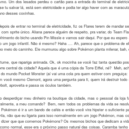
mo. Um dos lesados perdeu o cartão para a entrada do terminal de eletric
se tu salvar lá, está sem eletricidade e podia ter algo haver com as maracu
ano desses coxinhas.
pois de entrar no terminal de eletricidade, fiz os Flares terem de mandar s
com sprite único. Aliana parece alguém de respeito, pra variar, do Team 
frimento do bicho usando Pin Missle e vamos sair daqui. Por que eu espero 
o um jogo infantil. Não é mesmo? Haha …. Ah, parece que o problema de el
 no meio do caminho. Ele murmurou algo sobre Pokémon planta milenar, bah, 
stume, que rapariga animada. Ok, ok mocinha se você faz tanta questão po
orre central da cidade? Aquela que é uma cópia da Torre Eiffel, né? Meh, a
o mundo Pocket Monster (aí vai uma cola pra quem estiver com preguiça: Pik
 sim você mesmo Clemont, agora uma pergunta para ti, quem irá destruir tod
rbolt, aproveita e passa os óculos também.
to desperdiçar meu dinheiro na boutique da cidade, mas o pessoal da loja 
eralmente, a meu comando? Bem, nem todos os problemas da vida se resolv
Pokémon é ir a um bando de cafés e então você vira hipster o suficiente pa
vila, não que eu ligaria para isso normalmente em um jogo Pokémon, mas c
 dizer que que comemos Pokémons? Os mesmos bichos que dedicam a vida a
como normal, esse era o próximo passo natural das coisas. Caramba tenho