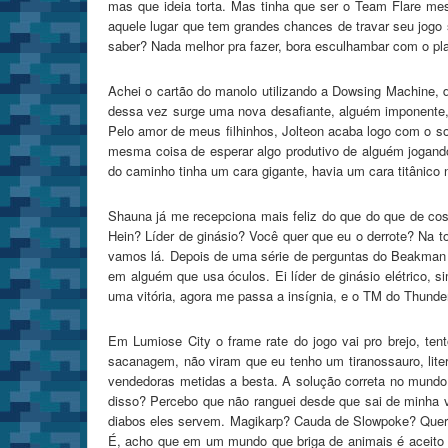
mas que ideia torta. Mas tinha que ser o Team Flare mes
aquele lugar que tem grandes chances de travar seu jogo 
saber? Nada melhor pra fazer, bora esculhambar com o pl
Achei o cartão do manolo utilizando a Dowsing Machine, de
dessa vez surge uma nova desafiante, alguém imponente, 
Pelo amor de meus filhinhos, Jolteon acaba logo com o so
mesma coisa de esperar algo produtivo de alguém jogand
do caminho tinha um cara gigante, havia um cara titânico
Shauna já me recepciona mais feliz do que do que de co
Hein? Líder de ginásio? Você quer que eu o derrote? Na t
vamos lá. Depois de uma série de perguntas do Beakman d
em alguém que usa óculos. Ei líder de ginásio elétrico,
uma vitória, agora me passa a insígnia, e o TM do Thunde
Em Lumiose City o frame rate do jogo vai pro brejo, ten
sacanagem, não viram que eu tenho um tiranossauro, lit
vendedoras metidas a besta. A solução correta no mundo 
disso? Percebo que não ranguei desde que sai de minha 
diabos eles servem. Magikarp? Cauda de Slowpoke? Quer
É, acho que em um mundo que briga de animais é aceito 